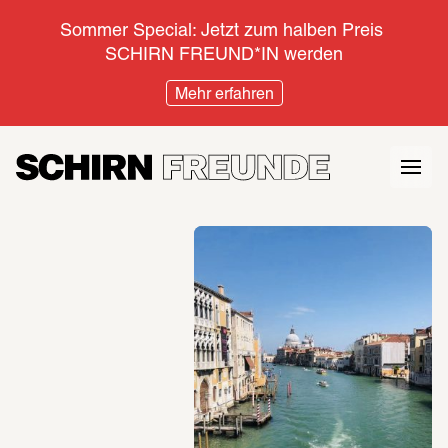
Sommer Special: Jetzt zum halben Preis 
SCHIRN FREUND*IN werden
Mehr erfahren