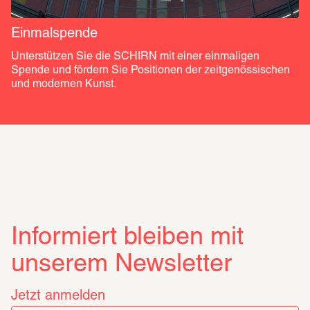
Einmalspende
Unterstützen Sie die SCHIRN mit einer einmaligen 
Spende und fördern Sie Positionen der zeitgenössischen 
und modernen Kunst. 
Informiert bleiben mit
unserem Newsletter
Jetzt anmelden