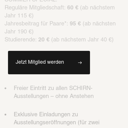
SOMMER SPECIAL:
Reguläre Mitgliedschaft: 
60 €
 (ab nächstem 
Jahr 115 €)
Jahresbeitrag für Paare*: 
95 € 
(ab nächsten 
Jahr 190 €)
Studierende: 
20 €
 (ab nächstem Jahr 40 €)
Jetzt Mitglied werden
Freier Eintritt zu allen SCHIRN-
Ausstellungen – ohne Anstehen
Exklusive Einladungen zu 
Ausstellungseröffnungen (für zwei 