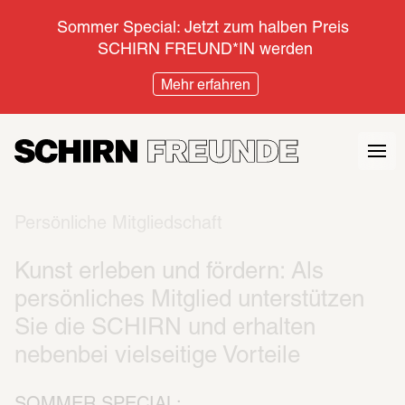
Sommer Special: Jetzt zum halben Preis 
SCHIRN FREUND*IN werden
Mehr erfahren
Persönliche Mitgliedschaft
Kunst erleben und fördern: Als 
persönliches Mitglied unterstützen 
Sie die SCHIRN und erhalten 
nebenbei vielseitige Vorteile