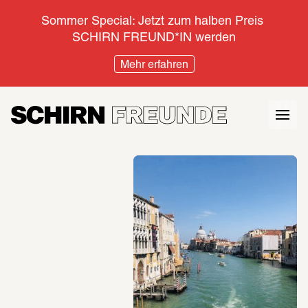
Sommer Special: Jetzt zum halben Preis 
SCHIRN FREUND*IN werden
Mehr erfahren